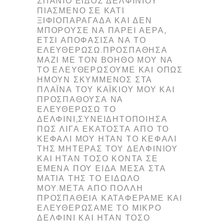
ΣΠΆΝΙΟ ΕΊΔΟΣ ΔΕΛΦΙΝΙΟΎ
ΠΙΑΣΜΈΝΟ ΣΕ ΚΆΤΙ
ΞΙΦΙΟΠΑΡΆΓΑΔΑ ΚΑΙ ΔΕΝ
ΜΠΟΡΟΎΣΕ ΝΑ ΠΆΡΕΙ ΑΈΡΑ,
ΈΤΣΙ ΑΠΟΦΆΣΙΣΑ ΝΑ ΤΟ
ΕΛΕΥΘΕΡΏΣΩ.ΠΡΟΣΠΆΘΗΣΑ
ΜΑΖΊ ΜΕ ΤΟΝ ΒΟΗΘΌ ΜΟΥ ΝΑ
ΤΟ ΕΛΕΥΘΕΡΏΣΟΥΜΕ ΚΑΙ ΌΠΩΣ
ΉΜΟΥΝ ΣΚΥΜΜΈΝΟΣ ΣΤΑ
ΠΛΑΪΝΆ ΤΟΥ ΚΑΪΚΙΟΎ ΜΟΥ ΚΑΙ
ΠΡΟΣΠΑΘΟΎΣΑ ΝΑ
ΕΛΕΥΘΕΡΏΣΩ ΤΟ
ΔΕΛΦΊΝΙ,ΣΥΝΕΙΔΗΤΟΠΟΊΗΣΑ
ΠΩΣ ΛΊΓΑ ΕΚΑΤΟΣΤΆ ΑΠΌ ΤΟ
ΚΕΦΆΛΙ ΜΟΥ ΉΤΑΝ ΤΟ ΚΕΦΆΛΙ
ΤΗΣ ΜΗΤΈΡΑΣ ΤΟΥ ΔΕΛΦΙΝΙΟΎ
ΚΑΙ ΉΤΑΝ ΤΌΣΟ ΚΟΝΤΆ ΣΕ
ΕΜΈΝΑ ΠΟΥ ΕΊΔΑ ΜΈΣΑ ΣΤΑ
ΜΆΤΙΑ ΤΗΣ ΤΟ ΕΊΔΩΛΌ
ΜΟΥ.ΜΈΤΑ ΑΠΌ ΠΟΛΛΉ
ΠΡΟΣΠΆΘΕΙΑ ΚΑΤΑΦΈΡΑΜΕ ΚΑΙ
ΕΛΕΥΘΕΡΏΣΑΜΕ ΤΟ ΜΙΚΡΌ
ΔΕΛΦΊΝΙ ΚΑΙ ΉΤΑΝ ΤΌΣΟ