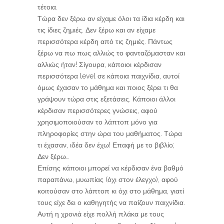
τέτοια.
Τώρα δεν ξέρω αν είχαμε όλοι τα ίδια κέρδη και
τις ίδιες ζημιές. Δεν ξέρω και αν είχαμε
περισσότερα κέρδη από τις ζημιές. Πάντως
ξέρω να πω πως αλλιώς το φανταζόμασταν και
αλλιώς ήταν! Σίγουρα, κάποιοι κέρδισαν
περισσότερα level σε κάποια παιχνίδια, αυτοί
όμως έχασαν το μάθημα και ποιος ξέρει τι θα
γράψουν τώρα στις εξετάσεις. Κάποιοι άλλοι
κέρδισαν περισσότερες γνώσεις, αφού
χρησιμοποιούσαν το λάπτοπ μόνο για
πληροφορίες στην ώρα του μαθήματος. Τώρα
τι έχασαν, ιδέα δεν έχω! Επαφή με το βιβλίο;
Δεν ξέρω…
Επίσης κάποιοι μπορεί να κέρδισαν ένα βαθμό
παραπάνω, μυωπίας (όχι στον έλεγχο), αφού
κοιτούσαν στο λάπτοπ κι όχι στο μάθημα, γιατί
τους είχε δει ο καθηγητής να παίζουν παιχνίδια.
Αυτή η χρονιά είχε πολλή πλάκα με τους