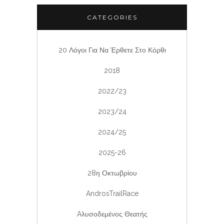
CATEGORIES
20 Λόγοι Για Να Έρθετε Στο Κόρθι
2018
2022/23
2023/24
2024/25
2025-26
28η Οκτωβρίου
AndrosTrailRace
Aλυσοδεμένος Θεατής