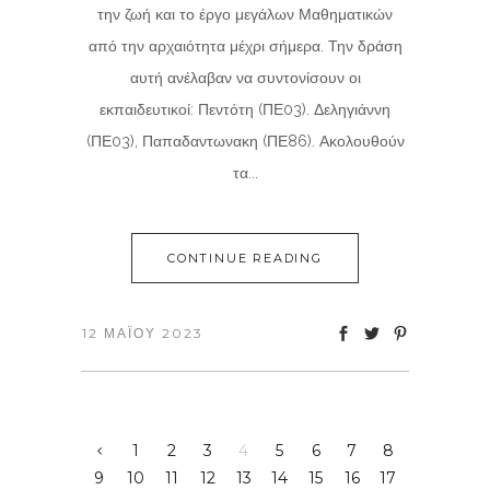
την ζωή και το έργο μεγάλων Μαθηματικών
από την αρχαιότητα μέχρι σήμερα. Την δράση
αυτή ανέλαβαν να συντονίσουν οι
εκπαιδευτικοί: Πεντότη (ΠΕ03). Δεληγιάννη
(ΠΕ03), Παπαδαντωνακη (ΠΕ86). Ακολουθούν
τα...
CONTINUE READING
12 ΜΑΪ́ΟΥ 2023
1
2
3
4
5
6
7
8
9
10
11
12
13
14
15
16
17