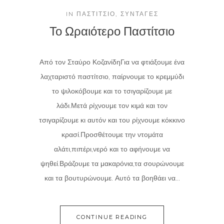
IN
ΠΑΣΤΊΤΣΙΟ
,
ΣΥΝΤΑΓΈΣ
Το Ωραιότερο Παστίτσιο
Από τον Σταύρο ΚοζανίδηΓια να φτιάξουμε ένα
λαχταριστό παστίτσιο, παίρνουμε το κρεμμύδι
το ψιλοκόβουμε και το τσιγαρίζουμε με
λάδι.Μετά ρίχνουμε τον κιμά και τον
τσιγαρίζουμε κι αυτόν και του ρίχνουμε κόκκινο
κρασί.Προσθέτουμε την ντομάτα
αλάτι,πιπέρι,νερό και το αφήνουμε να
ψηθεί.Βράζουμε τα μακαρόνια,τα σουρώνουμε
και τα βουτυρώνουμε. Αυτό τα βοηθάει να...
CONTINUE READING