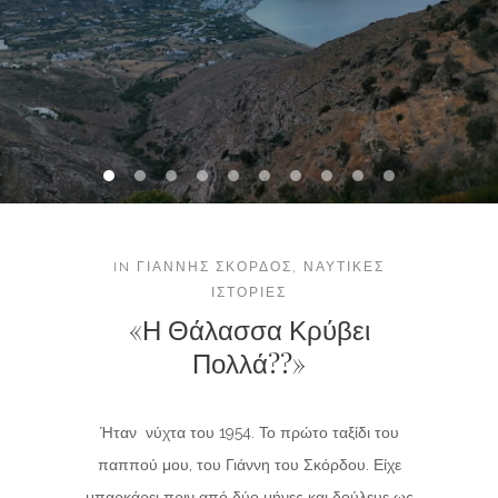
IN
ΓΙΆΝΝΗΣ ΣΚΌΡΔΟΣ
,
ΝΑΥΤΙΚΈΣ
ΙΣΤΟΡΊΕΣ
«Η Θάλασσα Κρύβει
Πολλά??»
Ήταν νύχτα του 1954. Το πρώτο ταξίδι του
παππού μου, του Γιάννη του Σκόρδου. Είχε
μπαρκάρει πριν από δύο μήνες και δούλευε ως