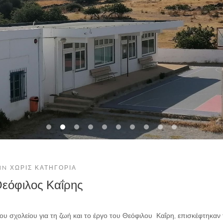
IN
ΧΩΡΊΣ ΚΑΤΗΓΟΡΊΑ
εόφιλος Καΐρης
υ σχολείου για τη ζωή και το έργο του Θεόφιλου Καΐρη, επισκέφτηκαν 