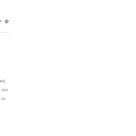
ική
 του
 το