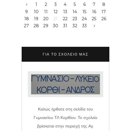
1
2
3
4
5
6
7
8
9
10
11
12
13
14
15
16
17
18
19
20
21
22
23
24
25
26
27
28
29
30
31
32
33
ΓΙΑ ΤΟ ΣΧΟΛΕΊΟ ΜΑΣ
Καλώς ήρθατε στη σελίδα του
Γυμνασίου ΤΛ Κορθίου. Το σχολείο
βρίσκεται στην περιοχή της Αγ.